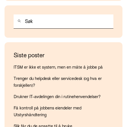
DETTE ER ET SØKEFELT MED EN TILHØRENDE FUNKSJON FOR AU
Det finnes ingen forslag fordi søkefeltet er tomt.
Siste poster
ITSM er ikke et system, men en måte å jobbe på
Trenger du helpdesk eller servicedesk (og hva er
forskjellen)?
Drukner IT-avdelingen din i rutinehenvendelser?
Få kontroll på jobbens eiendeler med
Utstyrshåndtering
Slik får du de ansatte til å bruke