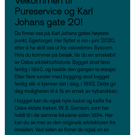
Velkommen til
Pureservice og Karl
Johans gate 20!
Du finner oss på Karl Johans gates høyeste
punkt, Egertorget. Her flyttet vi inn i juni 2020,
etter å ha skilt oss ut fra «storebror» Syscom.
Hvis du kommer på besøk, får du en smakebit
av Oslos arkitekturhistorie. Bygget stod først
ferdig i 1840, og hadde den gangen to etasjer.
Etter flere runder med bygging stod bygget
ferdig slik vi kjenner det i dag, i 1892. Dette gir
deg muligheten til å få en smak av nybarokken.
I bygget kan du også nyte bakst og kaffe fra
Oslos eldste bakeri, W. B. Samson, som har
holdt til i de samme lokalene siden 1894. Her
kan du se mer av den originale arkitekturen fra
innsiden. Ved siden av finner du også en av