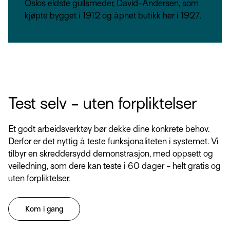
Oslos eldste gullsmeder, David-Andersen, som
kjøpte bygget i 1912 og åpnet butikk her i 1927.
Test selv - uten forpliktelser
Et godt arbeidsverktøy bør dekke dine konkrete behov.
Derfor er det nyttig å teste funksjonaliteten i systemet. Vi
tilbyr en skreddersydd demonstrasjon, med oppsett og
veiledning, som dere kan teste i 60 dager - helt gratis og
uten forpliktelser.
Kom i gang