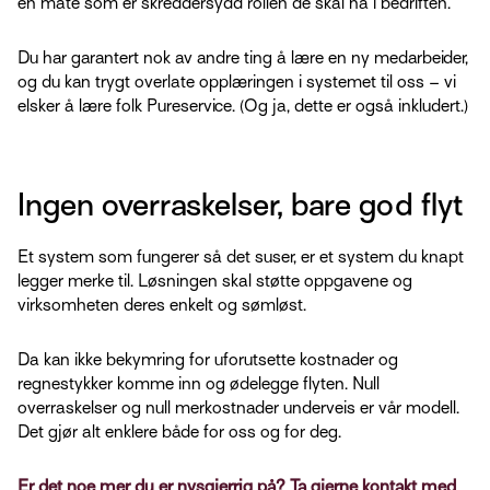
en måte som er skreddersydd rollen de skal ha i bedriften.
Du har garantert nok av andre ting å lære en ny medarbeider,
og du kan trygt overlate opplæringen i systemet til oss – vi
elsker å lære folk Pureservice. (Og ja, dette er også inkludert.)
Ingen overraskelser, bare god flyt
Et system som fungerer så det suser, er et system du knapt
legger merke til. Løsningen skal støtte oppgavene og
virksomheten deres enkelt og sømløst.
Da kan ikke bekymring for uforutsette kostnader og
regnestykker komme inn og ødelegge flyten. Null
overraskelser og null merkostnader underveis er vår modell.
Det gjør alt enklere både for oss og for deg.
Er det noe mer du er nysgjerrig på? Ta gjerne kontakt med