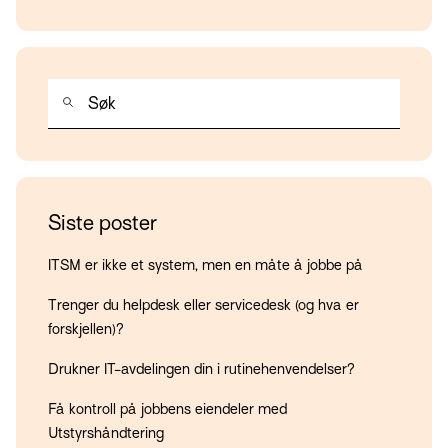
DETTE ER ET SØKEFELT MED EN TILHØRENDE FUNKSJON FOR AU
Det finnes ingen forslag fordi søkefeltet er tomt.
Siste poster
ITSM er ikke et system, men en måte å jobbe på
Trenger du helpdesk eller servicedesk (og hva er
forskjellen)?
Drukner IT-avdelingen din i rutinehenvendelser?
Få kontroll på jobbens eiendeler med
Utstyrshåndtering