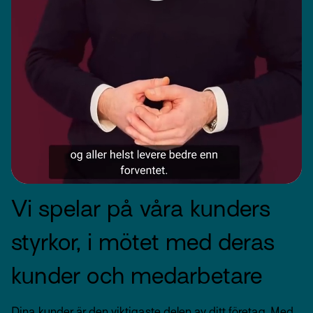
Vi spelar på våra kunders
styrkor, i mötet med deras
kunder och medarbetare
Dina kunder är den viktigaste delen av ditt företag. Med