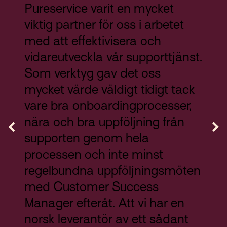
Pureservice varit en mycket
viktig partner för oss i arbetet
med att effektivisera och
Pure
vidareutveckla vår supporttjänst.
och 
Som verktyg gav det oss
som 
mycket värde väldigt tidigt tack
Dess
vare bra onboardingprocesser,
stöd
nära och bra uppföljning från
mobi
supporten genom hela
arbe
processen och inte minst
det 
regelbundna uppföljningsmöten
syst
med Customer Success
Andrea
Manager efteråt. Att vi har en
Verksa
norsk leverantör av ett sådant