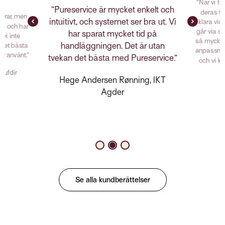
”När vi f
”Pureservice är mycket enkelt och
deras te
erar, men
intuitivt, och systemet ser bra ut. Vi
klara vid
de och har
går via s
har sparat mycket tid på
vi inte
så mycket
handläggningen. Det är utan
 det bästa
anpassnin
r använt.”
tvekan det bästa med Pureservice.”
och vi k
Bufdir
Hege Andersen Rønning, IKT
J
Agder
Se alla kundberättelser